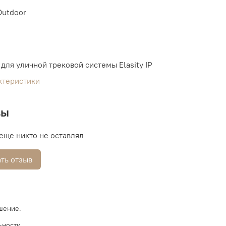
Outdoor
для уличной трековой системы Elasity IP
ктеристики
вы
еще никто не оставлял
ть отзыв
шение.
ьности