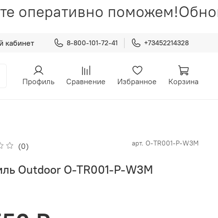
те оперативно поможем!
Обнов
й кабинет
8-800-101-72-41
+73452214328
Профиль
Сравнение
Избранное
Корзина
арт.
O-TR001-P-W3M
(0)
ль Outdoor O-TR001-P-W3M