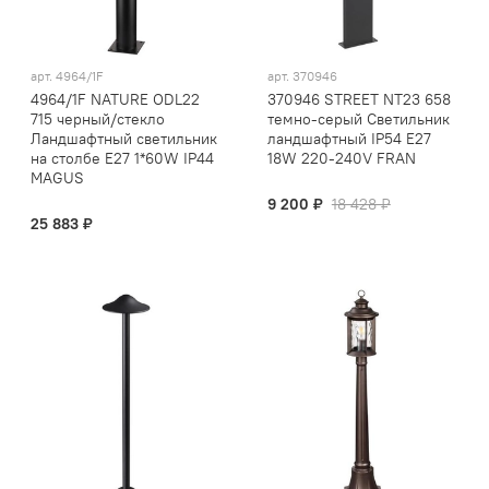
арт.
4964/1F
арт.
370946
4964/1F NATURE ODL22
370946 STREET NT23 658
715 черный/стекло
темно-серый Светильник
Ландшафтный светильник
ландшафтный IP54 E27
на столбе E27 1*60W IP44
18W 220-240V FRAN
MAGUS
9 200 ₽
18 428 ₽
25 883 ₽