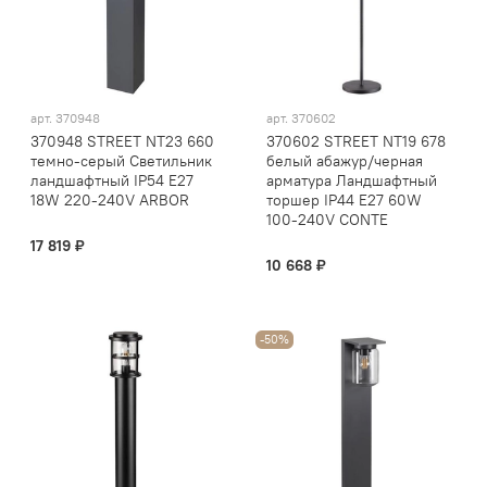
арт.
370948
арт.
370602
370948 STREET NT23 660
370602 STREET NT19 678
темно-серый Светильник
белый абажур/черная
ландшафтный IP54 E27
арматура Ландшафтный
18W 220-240V ARBOR
торшер IP44 E27 60W
100-240V CONTE
17 819 ₽
10 668 ₽
-50%