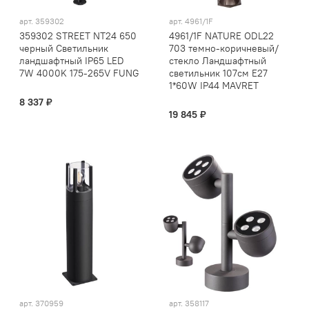
арт.
359302
арт.
4961/1F
359302 STREET NT24 650
4961/1F NATURE ODL22
черный Светильник
703 темно-коричневый/
ландшафтный IP65 LED
стекло Ландшафтный
7W 4000K 175-265V FUNG
светильник 107см E27
1*60W IP44 MAVRET
8 337 ₽
19 845 ₽
арт.
370959
арт.
358117