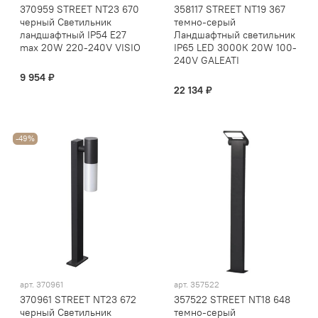
370959 STREET NT23 670
358117 STREET NT19 367
черный Светильник
темно-серый
ландшафтный IP54 E27
Ландшафтный светильник
max 20W 220-240V VISIO
IP65 LED 3000К 20W 100-
240V GALEATI
9 954 ₽
22 134 ₽
-49%
арт.
370961
арт.
357522
370961 STREET NT23 672
357522 STREET NT18 648
черный Светильник
темно-серый