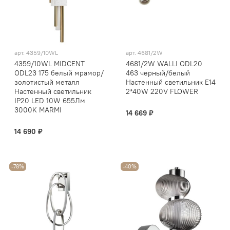
арт.
4359/10WL
арт.
4681/2W
4359/10WL MIDCENT
4681/2W WALLI ODL20
ODL23 175 белый мрамор/
463 черный/белый
золотистый металл
Настенный светильник E14
Настенный светильник
2*40W 220V FLOWER
IP20 LED 10W 655Лм
3000K MARMI
14 669 ₽
14 690 ₽
-78%
-40%