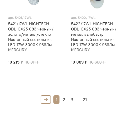
арт.
5421/17WL
арт.
5422/17WL
5421/17WL HIGHTECH
5422/17WL HIGHTECH
ODL_EX25 083 черный/
ODL_EX25 083 черный/
золото/металл/стекло
металл/алебастр
Настенный светильник
Настенный светильник
LED 17W 3000K 986Лм
LED 17W 3000K 986Лм
MERCURY
MERCURY
10 215 ₽
18 911 ₽
10 089 ₽
18 680 ₽
1
2
3
…
21