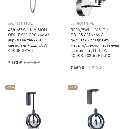
арт.
4891/33WL
арт.
5096/8WL
4891/33WL L-VISION
5096/8WL L-VISION
ODL_EX22 000 хром/
ODL25 361 хром/
акрил Настенный
дымчатый градиент/
светильник LED 33W
металл/стекло Настенный
4000K SPACE
светильник LED 8W
4000K 932Лм BRUCO
7 670 ₽
35 190 ₽
7 690 ₽
12 810 ₽
-46%
-46%