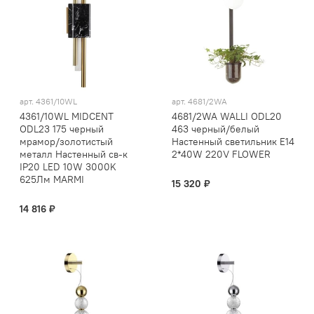
арт.
4361/10WL
арт.
4681/2WA
4361/10WL MIDCENT
4681/2WA WALLI ODL20
ODL23 175 черный
463 черный/белый
мрамор/золотистый
Настенный светильник E14
металл Настенный св-к
2*40W 220V FLOWER
IP20 LED 10W 3000K
625Лм MARMI
15 320 ₽
14 816 ₽