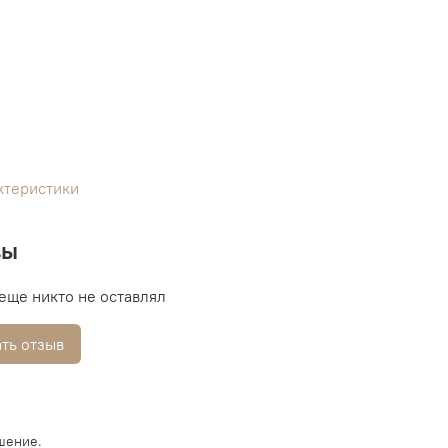
ктеристики
вы
еще никто не оставлял
ть отзыв
шение.