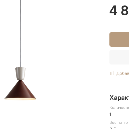
4 
Добав
Харак
Количест
1
Вес нетто