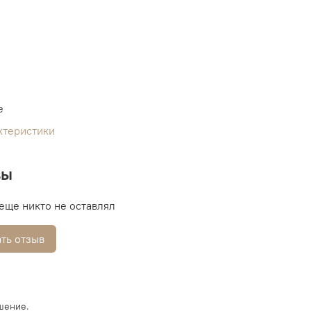
e
ктеристики
вы
еще никто не оставлял
ть отзыв
шение.