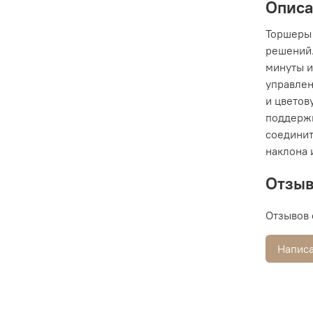
Опис
Торшеры 
решений.
минуты и
управлен
и цветов
поддержи
соединит
наклона 
Отзы
Отзывов 
Написа