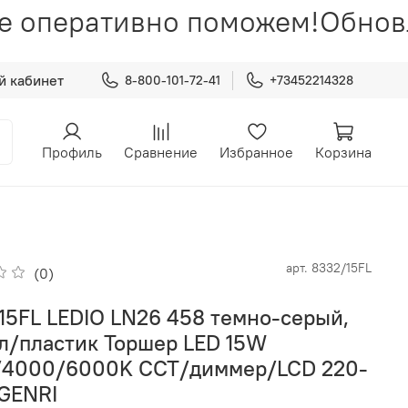
е оперативно поможем!
Обновл
й кабинет
8-800-101-72-41
+73452214328
Профиль
Сравнение
Избранное
Корзина
арт.
8332/15FL
(0)
15FL LEDIO LN26 458 темно-серый,
л/пластик Торшер LED 15W
4000/6000K ССТ/диммер/LCD 220-
GENRI