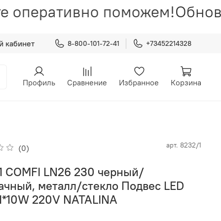
е оперативно поможем!
Обновл
й кабинет
8-800-101-72-41
+73452214328
Профиль
Сравнение
Избранное
Корзина
арт.
8232/1
(0)
1 COMFI LN26 230 черный/
ачный, металл/стекло Подвес LED
1*10W 220V NATALINA