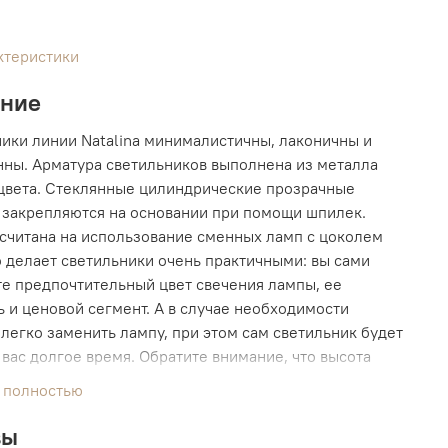
ктеристики
ание
ики линии Natalina минималистичны, лаконичны и
ны. Арматура светильников выполнена из металла
цвета. Стеклянные цилиндрические прозрачные
закрепляются на основании при помощи шпилек.
считана на использование сменных ламп с цоколем
о делает светильники очень практичными: вы сами
е предпочтительный цвет свечения лампы, ее
 и ценовой сегмент. А в случае необходимости
легко заменить лампу, при этом сам светильник будет
 вас долгое время. Обратите внимание, что высота
кая и в светильник рекомендуем устанавливать лампы
 полностью
льной высотой радиатора, например GAUSS (именно
льзовались на фото).
вы