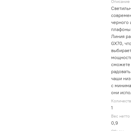
Описание
Светильн
современ
черного 
плафоны 
Линия ра
GX70, чт
выбирает
мощность
сможете 
радовать
чаши низ
с минима
они испо
Количест
1
Вес нетто
0,9