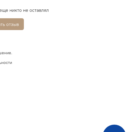
еще никто не оставлял
ть отзыв
шение.
ьности