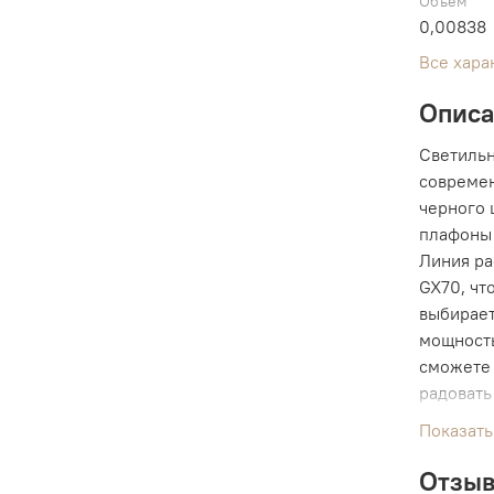
Объем
0,00838
Все хара
Опис
Светильн
современ
черного 
плафоны 
Линия ра
GX70, чт
выбирает
мощность
сможете 
радовать
чаши низ
Показать
с минима
они испо
Отзы