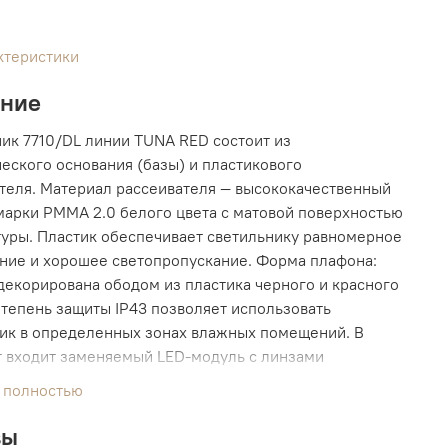
ктеристики
ание
ик 7710/DL линии TUNA RED состоит из
еского основания (базы) и пластикового
теля. Материал рассеивателя — высококачественный
марки PMMA 2.0 белого цвета с матовой поверхностью
туры. Пластик обеспечивает светильнику равномерное
ние и хорошее светопропускание. Форма плафона:
 декорирована ободом из пластика черного и красного
Степень защиты IP43 позволяет использовать
ик в определенных зонах влажных помещений. В
 входит заменяемый LED-модуль с линзами
ю 48 Вт, соответствующей лампе накаливания 460 Вт.
 полностью
 света имеет комфортную цветовую температуру 4000
 свет).
вы