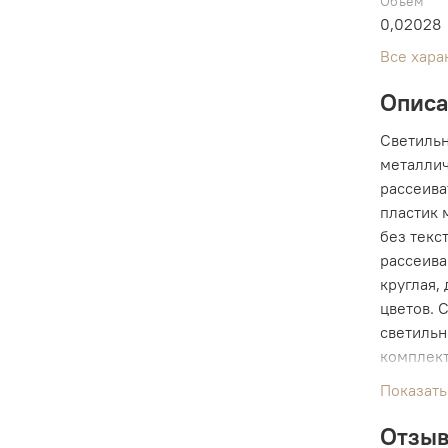
Объем
0,02028
Все хара
Опис
Светильн
металлич
рассеива
пластик 
без текс
рассеива
круглая,
цветов. 
светильн
комплект
мощность
Показать
Источник
К (белый
Отзы