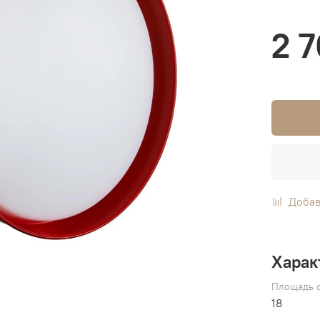
2 
Добав
Харак
Площадь о
18