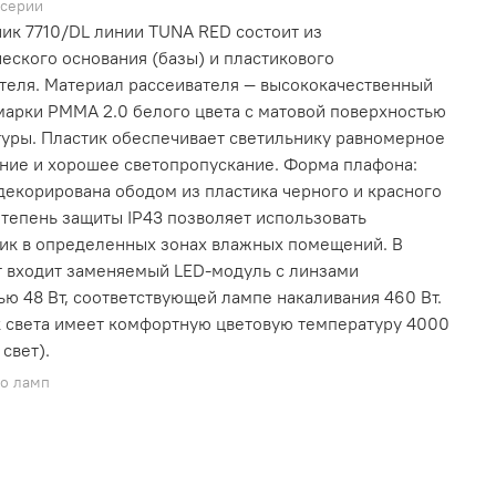
 серии
ик 7710/DL линии TUNA RED состоит из
еского основания (базы) и пластикового
теля. Материал рассеивателя — высококачественный
марки PMMA 2.0 белого цвета с матовой поверхностью
туры. Пластик обеспечивает светильнику равномерное
ние и хорошее светопропускание. Форма плафона:
 декорирована ободом из пластика черного и красного
Степень защиты IP43 позволяет использовать
ик в определенных зонах влажных помещений. В
 входит заменяемый LED-модуль с линзами
ю 48 Вт, соответствующей лампе накаливания 460 Вт.
 света имеет комфортную цветовую температуру 4000
 свет).
во ламп