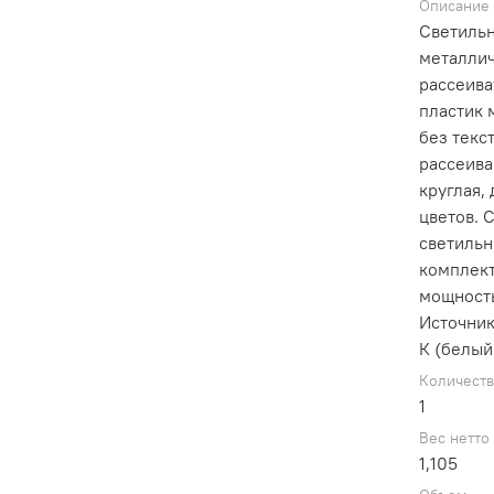
Описание
Светильн
металлич
рассеива
пластик 
без текс
рассеива
круглая,
цветов. 
светильн
комплект
мощность
Источник
К (белый
Количест
1
Вес нетто
1,105