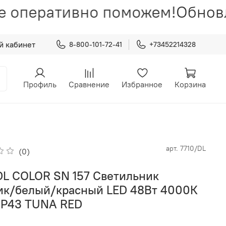
е оперативно поможем!
Обновл
й кабинет
8-800-101-72-41
+73452214328
Профиль
Сравнение
Избранное
Корзина
арт.
7710/DL
(0)
DL COLOR SN 157 Светильник
ик/белый/красный LED 48Вт 4000К
IP43 TUNA RED