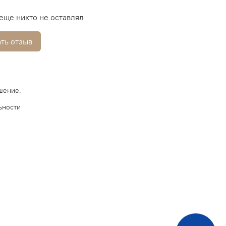
еще никто не оставлял
ть отзыв
шение.
ьности