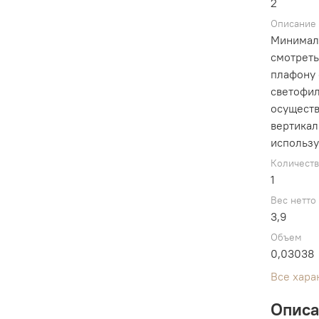
2
Описание
Минимали
смотреть
плафону 
светофи
осуществ
вертикал
использу
Количест
1
Вес нетто
3,9
Объем
0,03038
Все хара
Опис