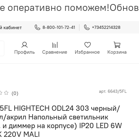
е оперативно поможем!
Обновл
й кабинет
8-800-101-72-41
+73452214328
Профиль
Сравнение
Избранное
Корзина
арт.
6643/5FL
(0)
5FL HIGHTECH ODL24 303 черный/
л/акрил Напольный светильник
. и диммер на корпусе) IP20 LED 6W
 220V MALI