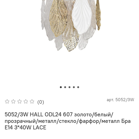
арт.
5052/3W
(0)
5052/3W HALL ODL24 607 золото/белый/
прозрачный/металл/стекло/фарфор/металл Бра
E14 3*40W LACE