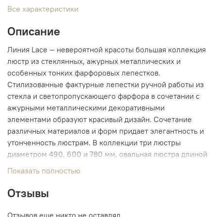
Все характеристики
Описание
Линия Lace — невероятной красоты большая коллекция
люстр из стеклянных, ажурных металлических и
особенных тонких фарфоровых лепестков.
Стилизованные фактурные лепестки ручной работы из
стекла и светопропускающего фарфора в сочетании с
ажурными металлическими декоративными
элементами образуют красивый дизайн. Сочетание
различных материалов и форм придает элегантность и
утонченность люстрам. В коллекции три люстры
диаметром 490, 600 и 780 мм, овальная люстра длиной
1050 мм и бра. Также в линии присутствует шикарная
Показать полностью
большая люстра в диаметре 1250 мм и высотой 1850—
3810 мм.
Отзывы
Отзывов еще никто не оставлял