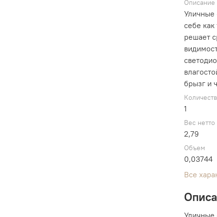
Описание
Уличные 
себе как
решает с
видимост
светодио
влагосто
брызг и 
Количест
1
Вес нетто
2,79
Объем
0,03744
Все хара
Опис
Уличные 