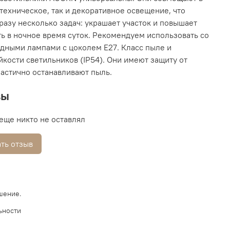
 техническое, так и декоративное освещение, что
разу несколько задач: украшает участок и повышает
ь в ночное время суток. Рекомендуем использовать со
дными лампами с цоколем Е27. Класс пыле и
йкости светильников (IP54). Они имеют защиту от
частично останавливают пыль.
вы
еще никто не оставлял
ть отзыв
шение.
ьности