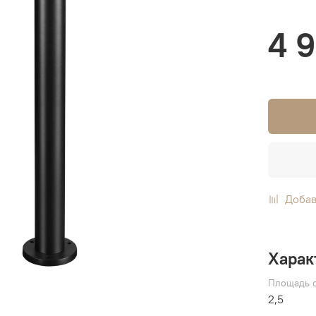
4 
Добав
Харак
Площадь о
2,5