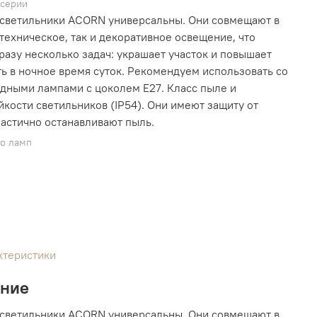
 серии
светильники ACORN универсальны. Они совмещают в
 техническое, так и декоративное освещение, что
разу несколько задач: украшает участок и повышает
ь в ночное время суток. Рекомендуем использовать со
дными лампами с цоколем Е27. Класс пыле и
йкости светильников (IP54). Они имеют защиту от
частично останавливают пыль.
во ламп
ктеристики
ание
светильники ACORN универсальны. Они совмещают в