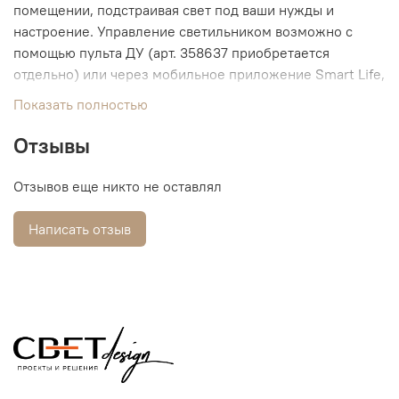
помещении, подстраивая свет под ваши нужды и
настроение. Управление светильником возможно с
помощью пульта ДУ (арт. 358637 приобретается
отдельно) или через мобильное приложение Smart Life,
что обеспечивает максимальное удобство и гибкость.
Показать полностью
Этот светильник не только гармонично дополнит ваш
интерьер, но и обеспечит комфортное освещение,
Отзывы
подходящее для любых задач – от работы до отдыха.
FLUM легко впишется как в современные, так и в
Отзывов еще никто не оставлял
классические интерьеры, подчёркивая их уникальность
и стиль. Простота установки и удобство управления
Написать отзыв
делают этот светильник незаменимой частью умного
дома. Плавная регулировка яркости и изменение
цветовой температуры позволяют создавать
разнообразные сценарии освещения.