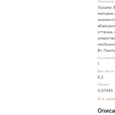
Описание
Торшер 3
матовое 
элементо
абажуром
оттенка,
умиротво
необыкно
Вт. Ламп
Количест
1
Вес нетто
6,2
Объем
0,07443
Все хара
Опис