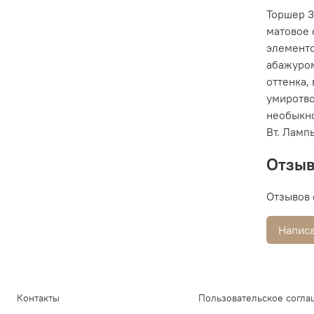
Торшер 3
матовое 
элементо
абажуром
оттенка,
умиротво
необыкно
Вт. Ламп
Отзы
Отзывов 
Написа
Контакты
Пользовательское согла