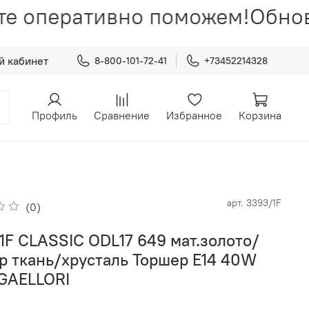
те оперативно поможем!
Обнов
й кабинет
8-800-101-72-41
+73452214328
Профиль
Сравнение
Избранное
Корзина
арт.
3393/1F
(0)
1F CLASSIC ODL17 649 мат.золото/
р ткань/хрусталь Торшер E14 40W
GAELLORI