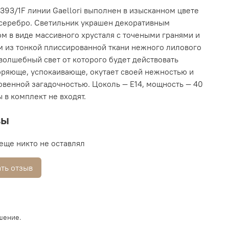
393/1F линии Gaellori выполнен в изысканном цвете
серебро. Светильник украшен декоративным
м в виде массивного хрусталя с точеными гранями и
 из тонкой плиссированной ткани нежного лилового
 волшебный свет от которого будет действовать
ряюще, успокаивающе, окутает своей нежностью и
венной загадочностью. Цоколь — E14, мощность — 40
ы в комплект не входят.
вы
еще никто не оставлял
ть отзыв
шение.