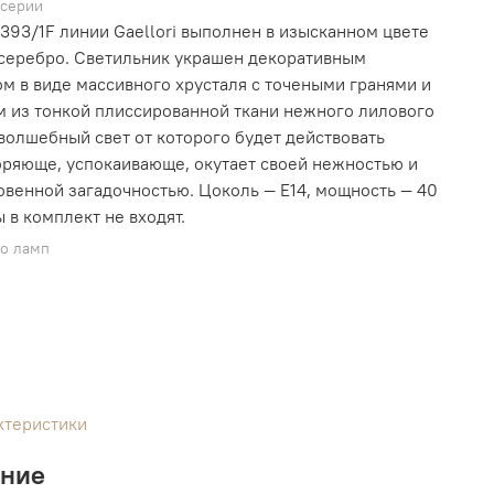
 серии
393/1F линии Gaellori выполнен в изысканном цвете
серебро. Светильник украшен декоративным
м в виде массивного хрусталя с точеными гранями и
 из тонкой плиссированной ткани нежного лилового
 волшебный свет от которого будет действовать
ряюще, успокаивающе, окутает своей нежностью и
венной загадочностью. Цоколь — E14, мощность — 40
ы в комплект не входят.
во ламп
ктеристики
ание